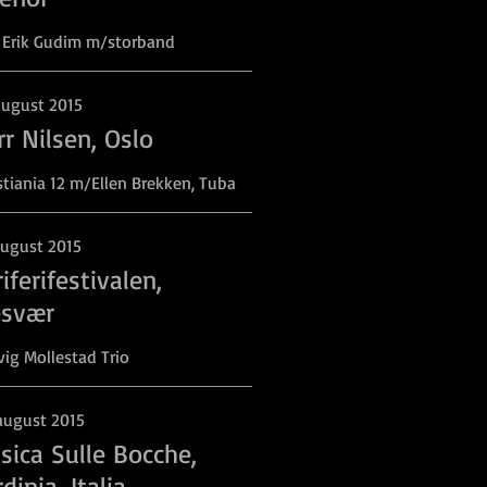
 Erik Gudim m/storband
august 2015
rr Nilsen, Oslo
stiania 12 m/Ellen Brekken, Tuba
august 2015
iferifestivalen,
esvær
ig Mollestad Trio
august 2015
sica Sulle Bocche,
dinia, Italia