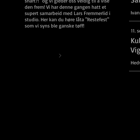
snart?!" og vi gleder oss veldig til å vise
den frem! Vi har denne gangen hatt et
Iva
supert samarbeid med Lars Fremmerlid i
studio. Her kan du høre låta "Restefest"
som vi syns ble ganske tøff!
11. 
Kul
Vi
Hedv