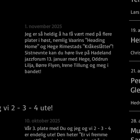
Lars
1. november 2025
19. 
Jeg er så heldig å ha få vært med på flere
He
plater i høst, nemlig Vaarins "Heading
Home" og Hege Rimestads "Kråkeslåtter"!
Sistnevnte kan du høre live på Hadeland
Chri
jazzforum 13. januar med Hege, Oddrun
Lilja, Børre Flyen, Irene Tillung og meg i
21. 
bandet!
Per
Gl
Hedv
vi 2 - 3 - 4 ute!
10. oktober 2025
28. 
Vår 3. plate med Du og jeg og vi 2 - 3 - 4
Mu
er endelig ute! Den heter "Er vi fremme
Sar