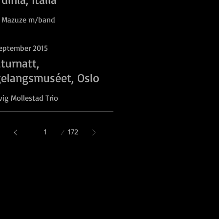
n Mazuze m/band
september 2015
turnatt,
gelangsmuséet, Oslo
ig Mollestad Trio
Side
172
1