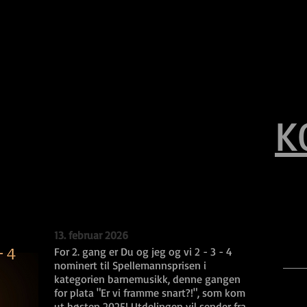
K
13. februar 2026
For 2. gang er Du og jeg og vi 2 - 3 - 4
nominert til Spellemannsprisen i
kategorien barnemusikk, denne gangen
for plata "Er vi framme snart?!", som kom
ut høsten 2025! Utdelingen vil sender fra