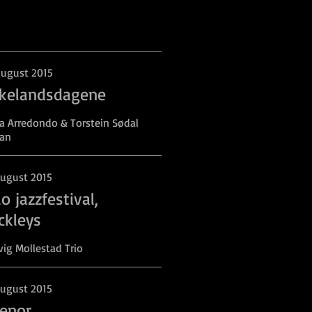
august 2015
rkelandsdagene
a Arredondo & Torstein Sødal
an
august 2015
o jazzfestival,
ckleys
ig Mollestad Trio
august 2015
lenor