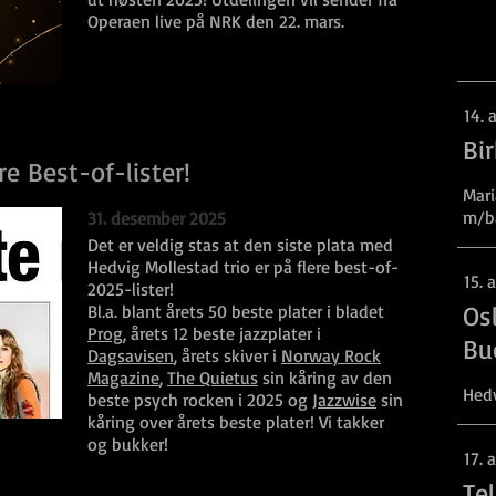
Operaen live på NRK den 22. mars.
14. 
Bi
re Best-of-lister!
Mari
m/b
31. desember 2025
Det er veldig stas at den siste plata med
Hedvig Mollestad trio er på flere best-of-
15. 
2025-lister!
Osl
Bl.a. blant årets 50 beste plater i bladet
Prog
, årets 12 beste jazzplater i
Bu
Dagsavisen
, årets skiver i
Norway Rock
Magazine
,
The Quietus
sin kåring av den
Hedv
beste psych rocken i 2025 og
Jazzwise
sin
kåring over årets beste plater! Vi takker
og bukker!
17. 
Te