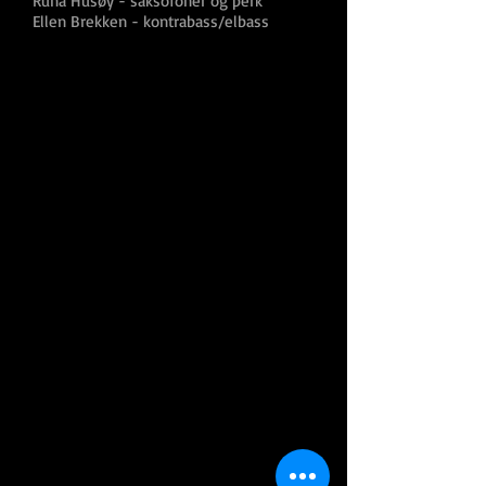
Runa Husøy - saksofoner og perk
Ellen Brekken - kontrabass/elbass