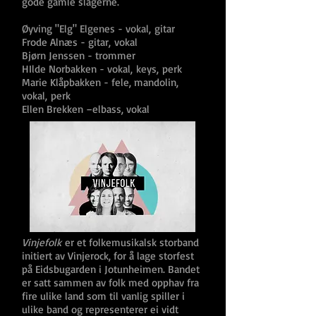
gode gamle slagerne.
Øyving "Elg" Elgenes - vokal, gitar
Frode Alnæs - gitar, vokal
Bjørn Jenssen - trommer
HIlde Norbakken - vokal, keys, perk
Marie Klåpbakken - fele, mandolin,
vokal, perk
Ellen Brekken –elbass, vokal
Vinjefolk
er et folkemusikalsk storband
initiert av Vinjerock, for å lage storfest
på Eidsbugarden i Jotunheimen. Bandet
er satt sammen av folk med opphav fra
fire ulike land som til vanlig spiller i
ulike band og representerer ei vidt