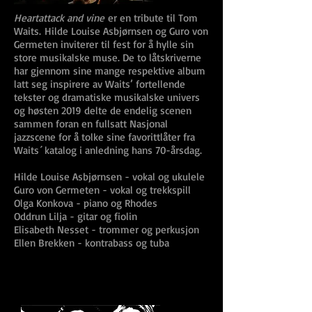
Heartattack and vine
er en tribute til Tom
Waits.
Hilde Louise Asbjørnsen og Guro von
Germeten inviterer til fest for å hylle sin
store musikalske muse. De to låtskriverne
har gjennom sine mange respektive album
latt seg inspirere av Waits’ fortellende
tekster og dramatiske musikalske univers
og høsten 2019 delte de endelig scenen
sammen foran en fullsatt Nasjonal
jazzscene for å tolke sine favorittlåter fra
Waits´ katalog i anledning hans 70-årsdag.
Hilde Louise Asbjørnsen - vokal og ukulele
Guro von Germeten - vokal og trekkspill
Olga Konkova - piano og Rhodes
Oddrun Lilja - gitar og fiolin
Elisabeth Nesset - trommer og perkusjon
Ellen Brekken - kontrabass og tuba